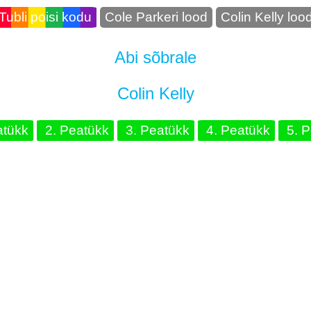
Tubli poisi kodu
Cole Parkeri lood
Colin Kelly loo
Abi sõbrale
Colin Kelly
atükk
2. Peatükk
3. Peatükk
4. Peatükk
5. P